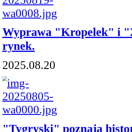
Wyprawa "Kropelek" i "Z
rynek.
2025.08.20
"Tygryski" poznają histor