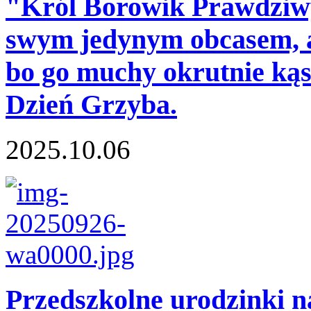
"Król Borowik Prawdziwy
swym jedynym obcasem, a 
bo go muchy okrutnie kąs
Dzień Grzyba.
2025.10.06
Przedszkolne urodzinki 