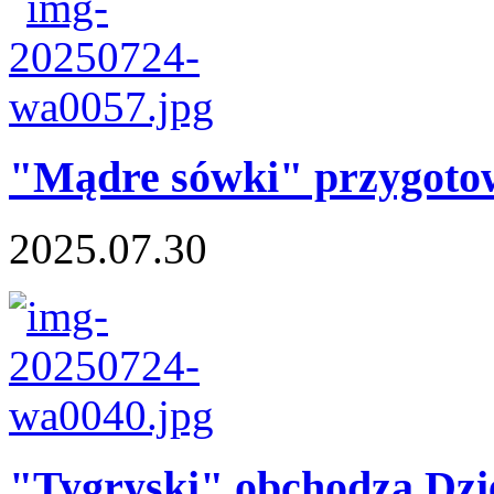
"Mądre sówki" przygotow
2025.07.30
"Tygryski" obchodzą Dzie