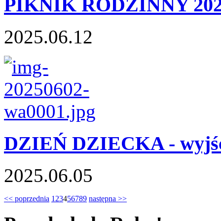
PIKNIK RODZINNY 202
2025.06.12
DZIEŃ DZIECKA - wyjści
2025.06.05
<< poprzednia
1
2
3
4
5
6
7
8
9
następna >>