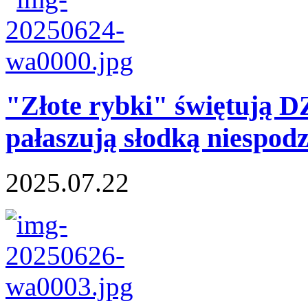
"Złote rybki" świętuj
pałaszują słodką niespod
2025.07.22