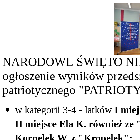
NARODOWE ŚWIĘTO NIE
ogłoszenie wyników przed
patriotycznego "PATRI
w kategorii 3-4 - latków
I miej
II miejsce Ela K. również ze 
Kornelek W. z "Kropelek";